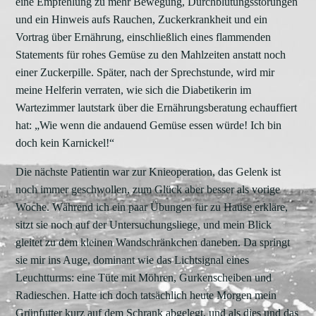
eine Empfehlung zu mehr Bewegung, Durchblutungsstörungen
und ein Hinweis aufs Rauchen, Zuckerkrankheit und ein
Vortrag über Ernährung, einschließlich eines flammenden
Statements für rohes Gemüse zu den Mahlzeiten anstatt noch
einer Zuckerpille. Später, nach der Sprechstunde, wird mir
meine Helferin verraten, wie sich die Diabetikerin im
Wartezimmer lautstark über die Ernährungsberatung echauffiert
hat: „Wie wenn die andauend Gemüse essen würde! Ich bin
doch kein Karnickel!“
Die nächste Patientin war zur Knieoperation, das Gelenk ist
noch immer geschwollen, zum Glück aber besser als vorige
Woche. Während ich ein paar Übungen für zu Hause erkläre,
sitzt sie noch auf der Untersuchungsliege, und mein Blick
gleitet zu dem kleinen Wandschränkchen daneben. Da springt
sie mir ins Auge, dominant wie das Lichtsignal eines
Leuchtturms: eine Tüte mit Möhren, Gurkenscheiben und
Radieschen. Hatte ich doch tatsächlich heute Morgen mein
Grünfutter kurz auf dem Schrank abgelegt, und als dies und das