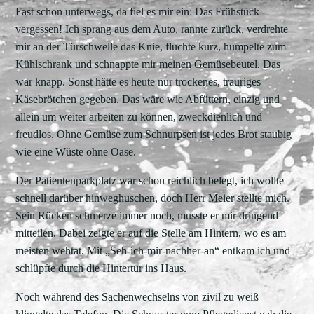
Fast schon unterwegs, da fiel es mir ein: Das Frühstück
vergessen! Ich sprang aus dem Auto, rannte zurück, verdrehte
mir an der Türschwelle das Knie, fluchte kurz, humpelte zum
Kühlschrank und schnappte mir meinen Gemüsebeutel. Das
war knapp. Sonst hätte es heute nur trockenes, trauriges
Käsebrötchen gegeben. Das wäre wie Abfüttern, einzig und
allein um weiter arbeiten zu können, zweckdienlich und
freudlos. Ohne Gemüse zum Schnurpsen ist jedes Brot staubig
wie eine Wüste ohne Oase.
Der Patientenparkplatz war schon reichlich belegt, ich wollte
schnell darüber hinweghuschen, doch Herr Meier stellte mich.
Sein Rücken schmerze immer noch, musste er mir dringend
mitteilen. Dabei zeigte er auf die Stelle am Hintern, wo es am
meisten wehtat. Mit „Seh-ich-mir-nachher-an“ entkam ich und
schlüpfte durch die Hintertür ins Haus.
Noch während des Sachenwechselns von zivil zu weiß