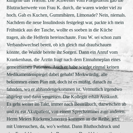
klingelte das Telefon. Die Schwester vom Pflegedienst gab die
Blutzuckerwerte von Frau K. durch, die waren wieder viel zu
hoch. Gab es Kuchen, Gummibären, Limonade? Nein, niemals.
Nachdem die neue Insulindosis festgelegt war, packte ich mein
Frühstück aus der Tasche, wollte es soeben in die Küche
tragen, als die Helferin hereinschaute. Frau W. sei schon zum
Verbandswechsel bereit, ob ich gleich mal draufschauen
könnte, die Wunde bereite ihr Sorgen. Dann ein Anruf vom
Krankenhaus, die Ärztin fragt nach dem Einnahmeplan eines
gemeinsamen Patienten. Auch er habe wieder einmal keinen
Medikamentenspiegel dabei gehabt! Merkwürdig, alle
bekommen einen Plan mit, doch ist es müßig, danach zu
fahnden, wo er abhandengekommen ist. Vermutlich irgendwo
abgelegt und dann vergessen. Die Kollegin erhält Auskunft.
Es geht weiter im Takt, immer nach Bestellbuch, dazwischen ab
und zu ein Akutpatient, von einem Sprechzimmer zum anderen.
Herrn Meiers Rückenschmerzen kommen an die Reihe, jetzt
mit Untersuchen, da, wo’s wehtut. Dann Bluthochdruck und