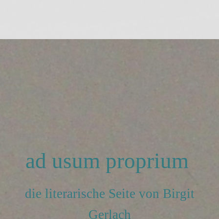
ad usum proprium
die literarische Seite von Birgit
Gerlach