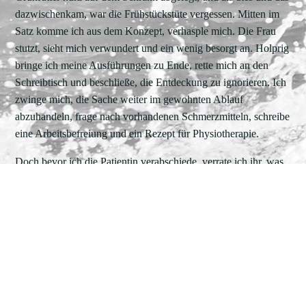
dazwischenkam, war die Frühstückstüte vergessen. Mitten im
Satz komme ich aus dem Konzept, verhasple mich. Die Frau
stutzt, sieht mich verwundert und ein wenig besorgt an. Holprig
bringe ich meine Ausführungen zu Ende, rette mich an den
Schreibtisch und beschließe, die Entdeckung zu ignorieren. Ich
zwinge mich, die Sache weiter im gewohnten Ablauf
abzuhandeln, frage nach vorhandenen Schmerzmitteln, schreibe
eine Arbeitsbefreiung und ein Rezept für Physiotherapie.
Doch bevor ich die Patientin verabschiede, verrate ich ihr, was
mich dermaßen aus der Fassung gebracht hat. Sie lächelt, sagt,
sie habe mein Gemüse schon beim Betreten des Sprechzimmers
liegen sehen und sich gefragt, ob wir neuerdings in der Praxis
Hasen halten würden. Mir verschlägt es die Sprache zum
zweiten Mal.
Und trotzdem überlege ich seit einiger Zeit, diese
Frühstücksbeilage zukünftig als dekoratives Element für die
Diabetikersprechstunde zu wählen. Vielleicht untermauert das